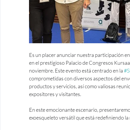
Es un placer anunciar nuestra participación en
en el prestigioso Palacio de Congresos Kursaal
noviembre. Este evento está centrado en la 
#S
comprometidas con diversos aspectos del enve
productos y servicios, así como valiosas reun
expositores y visitantes.
En este emocionante escenario, presentaremos
exoesqueleto versátil que está redefiniendo la