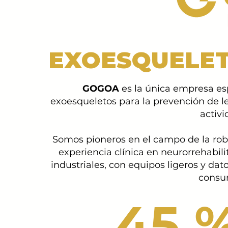
EXOESQUELET
GOGOA
es la única empresa es
exoesqueletos para la prevención de l
activi
Somos pioneros en el campo de la rob
experiencia clínica en neurorrehabil
industriales, con equipos ligeros y da
consu
45 