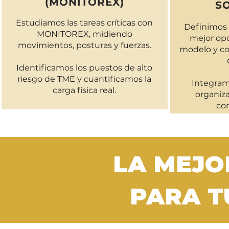
(MONITOREX)
S
​Estudiamos las tareas críticas con
Definimos s
MONITOREX, midiendo
mejor opc
movimientos, posturas y fuerzas.
modelo y co
Identificamos los puestos de alto
riesgo de TME y cuantificamos la
Integra
carga física real.
organiz
co
LA MEJO
PARA
T