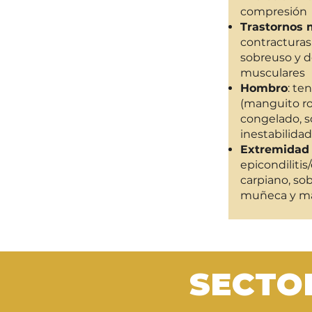
compresión
Trastornos 
contracturas,
sobreuso y d
musculares
Hombro
: te
(manguito ro
congelado, s
inestabilidad
Extremidad
epicondilitis/
carpiano, so
muñeca y m
SECTO