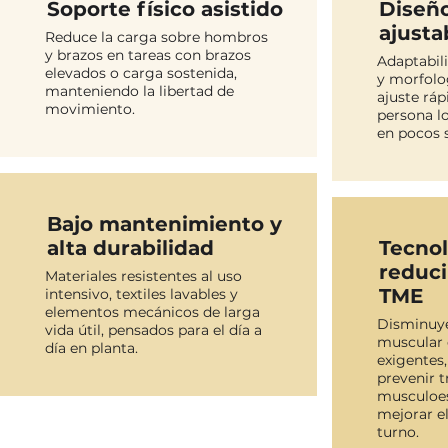
Soporte físico asistido
Diseñ
ajusta
Reduce la carga sobre hombros
y brazos en tareas con brazos
Adaptabili
elevados o carga sostenida,
y morfolo
manteniendo la libertad de
ajuste ráp
movimiento.
persona l
en pocos 
Bajo mantenimiento y
alta durabilidad
Tecnol
reducir
Materiales resistentes al uso
TME
intensivo, textiles lavables y
elementos mecánicos de larga
Disminuy
vida útil, pensados para el día a
muscular 
día en planta.
exigentes
prevenir t
musculoes
mejorar el
turno.