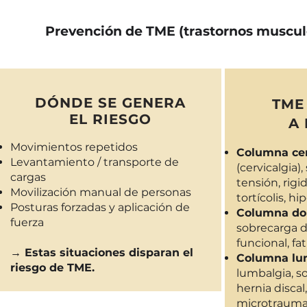
Prevención de TME (trastornos musculo
DÓNDE SE GENERA
TME
EL RIESGO
A
Movimientos repetidos
Columna cer
Levantamiento / transporte de
(cervicalgia)
cargas
tensión, rigi
Movilización manual de personas
tortícolis, h
Posturas forzadas y aplicación de
Columna do
fuerza
sobrecarga do
funcional, fa
→ Estas situaciones disparan el
Columna lu
riesgo de TME.
lumbalgia, s
hernia discal
microtraumat