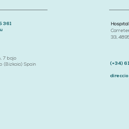
5 361
Hospital
u
Carrete
33, 4895
, 7 bajo
(+34) 6
 (Bizkaia) Spain
direcc