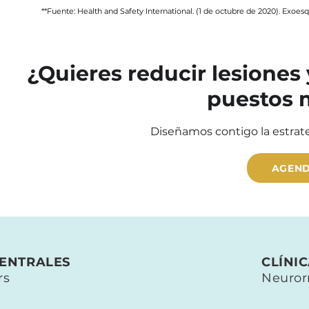
**Fuente: Health and Safety International. (1 de octubre de 2020). Exoesq
¿Quieres reducir lesiones
puestos 
Diseñamos contigo la estrat
AGEND
CENTRALES
CLÍNI
rs
Neuror