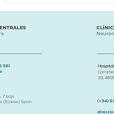
CENTRALES
CLÍNI
rs
Neuror
5 361
Hospital
u
Carrete
33, 4895
, 7 bajo
(+34) 6
 (Bizkaia) Spain
direcc