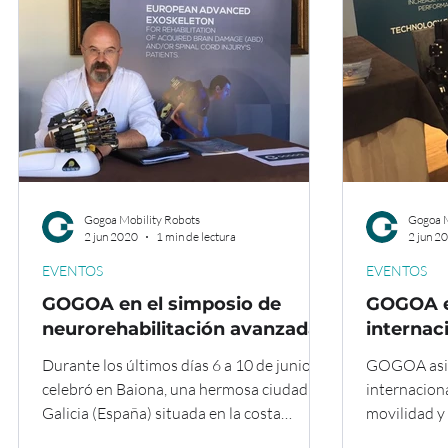
Gogoa Mobility Robots
Gogoa M
2 jun 2020
1 min de lectura
2 jun 2
EVENTOS
EVENTOS
GOGOA en el simposio de
GOGOA e
neurorehabilitación avanzada.
internac
Durante los últimos días 6 a 10 de junio se
GOGOA asist
celebró en Baiona, una hermosa ciudad de
internacion
Galicia (España) situada en la costa
movilidad y 
atlántica, la...
neurorehab