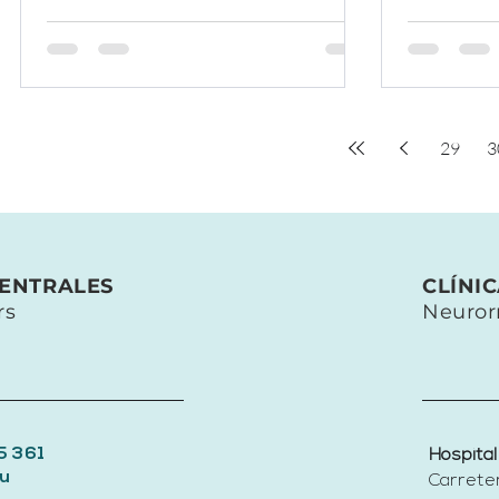
señalado...
29
3
CENTRALES
CLÍNI
rs
Neuror
5 361
Hospital
u
Carrete