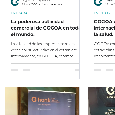
11 jun 2020
1 min de lectura
11 jun 
ENTRADAS
EVENTOS
La poderosa actividad
GOGOA e
comercial de GOGOA en todo
internac
el mundo.
la salud.
La vitalidad de las empresas se mide a
GOGOA cont
veces por su actividad en el extranjero.
extraordina
Internamente, en GOGOA, estamos
importantes
trabajando en la puesta a...
técnico y te