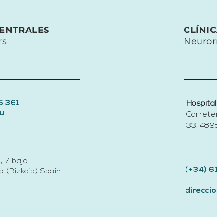
prevención para las
empresas.
CENTRALES
CLÍNI
rs
Neuror
5 361
Hospital
u
Carrete
33, 4895
, 7 bajo
(+34) 6
 (Bizkaia) Spain
direcc