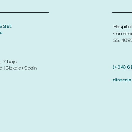
5 361
Hospital
u
Carrete
33, 4895
, 7 bajo
(+34) 6
 (Bizkaia) Spain
direcc