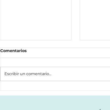
Comentarios
Escribir un comentario...
EXOARMS: el
El gran en
exoesqueleto
exoesquel
ergonómico de GOGOA
marcha: si
utilizado por el Dr.
solo entre