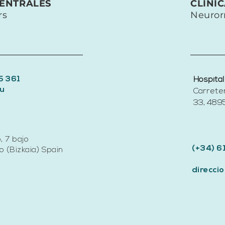
Vagner Mari en cirugía
marcha pa
CENTRALES
CLÍNI
plástica
perjudicial
rs
Neuror
5 361
Hospital
u
Carrete
33, 4895
, 7 bajo
(+34) 6
 (Bizkaia) Spain
direcc