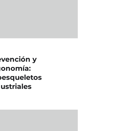
evención y
gonomía:
oesqueletos
ustriales