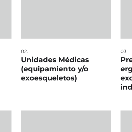
02.
03.
Unidades Médicas
Pr
(equipamiento y/o
er
exoesqueletos)
ex
ind