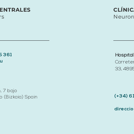
CENTRALES
CLÍNI
rs
Neuror
5 361
Hospital
u
Carrete
33, 4895
, 7 bajo
(+34) 6
 (Bizkaia) Spain
direcc