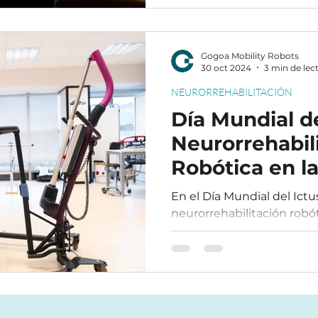
Gogoa Mobility Robots
30 oct 2024
3 min de lec
NEURORREHABILITACIÓN
Día Mundial de
Neurorrehabil
Robótica en l
Recuperación
En el Día Mundial del Ict
neurorrehabilitación robót
recuperación y calidad de 