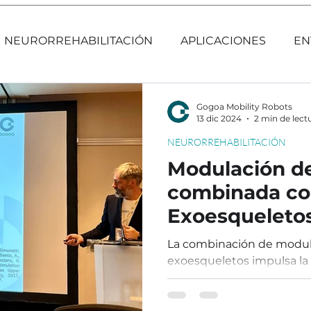
NEURORREHABILITACIÓN
APLICACIONES
EN
Gogoa Mobility Robots
13 dic 2024
2 min de lect
NEURORREHABILITACIÓN
Modulación de
combinada c
Exoesqueletos
en Neurorreha
La combinación de modula
exoesqueletos impulsa la 