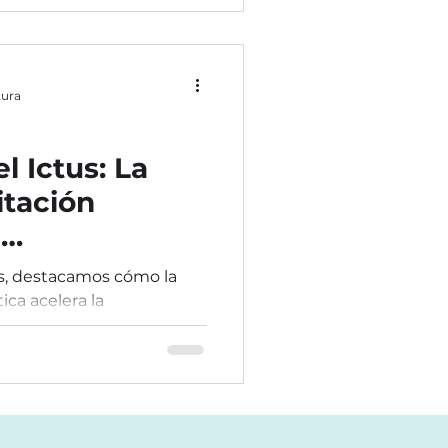
tura
l Ictus: La
itación
a
us, destacamos cómo la
ica acelera la
vida tras un ACV.