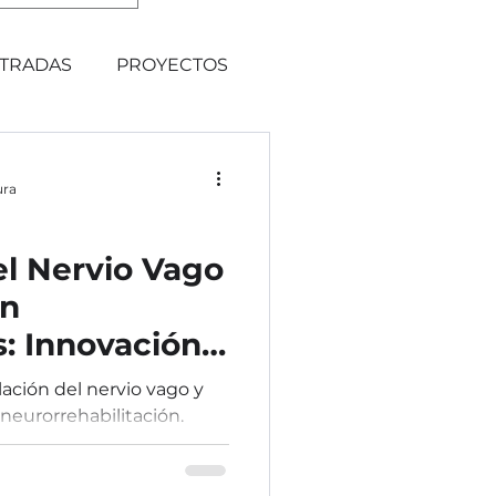
TRADAS
PROYECTOS
ura
l Nervio Vago
on
: Innovación
bilitación
ción del nervio vago y
neurorrehabilitación.