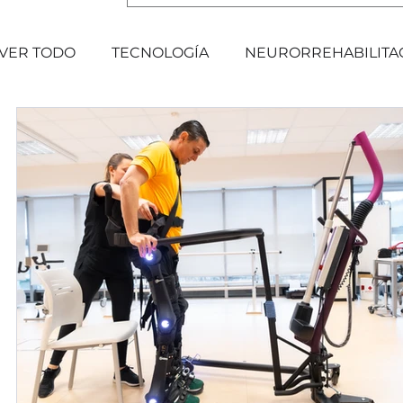
VER TODO
TECNOLOGÍA
NEURORREHABILITA
EVENTOS