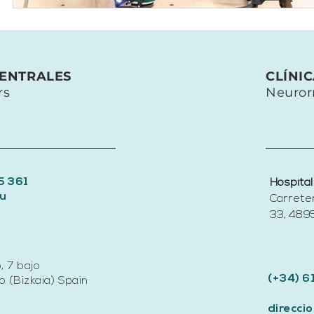
CENTRALES
CLÍNI
rs
Neuror
5 361
Hospital
u
Carrete
33, 4895
, 7 bajo
(+34) 6
 (Bizkaia) Spain
direcc