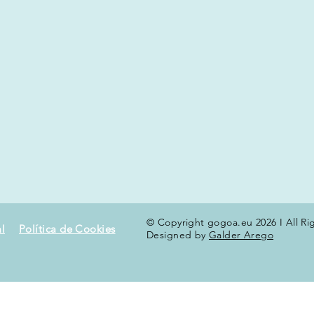
© Copyright gogoa.eu 2026 I All Ri
l
Política de Cookies
Designed by
Galder Arego