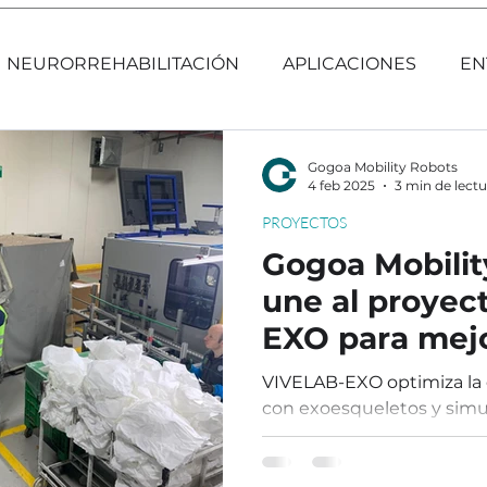
NEURORREHABILITACIÓN
APLICACIONES
EN
Gogoa Mobility Robots
4 feb 2025
3 min de lectu
PROYECTOS
Gogoa Mobilit
une al proyec
EXO para mejo
ergonomía en 
VIVELAB-EXO optimiza la 
con exoesqueletos y simu
mejorando la eficiencia y