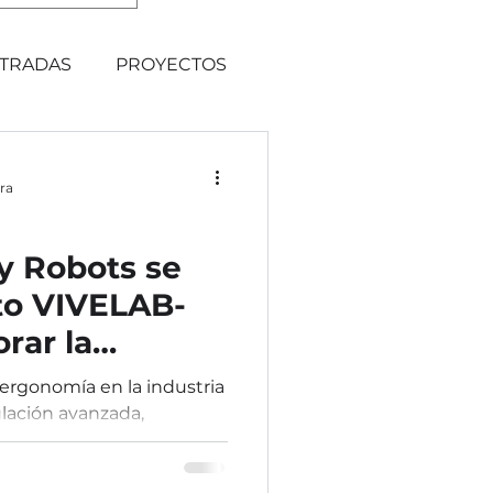
TRADAS
PROYECTOS
ra
y Robots se
to VIVELAB-
rar la
la industria
ergonomía en la industria
lación avanzada,
 reduciendo trastornos.