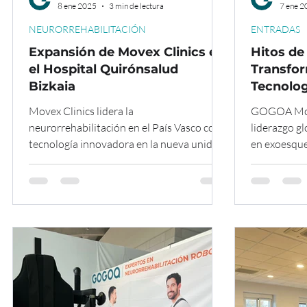
8 ene 2025
3 min de lectura
7 ene 2
NEURORREHABILITACIÓN
ENTRADAS
Expansión de Movex Clinics en
Hitos d
el Hospital Quirónsalud
Transfo
Bizkaia
Tecnolog
Movex Clinics lidera la
GOGOA Mobi
neurorrehabilitación en el País Vasco con
liderazgo g
tecnología innovadora en la nueva unidad
en exoesque
del Hospital Quirónsalud Bizkaia.
compromiso 