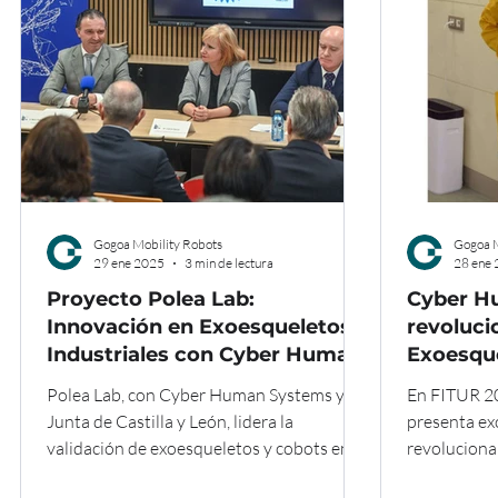
Gogoa Mobility Robots
Gogoa M
29 ene 2025
3 min de lectura
28 ene
Proyecto Polea Lab:
Cyber H
Innovación en Exoesqueletos
revoluci
Industriales con Cyber Human
Exoesque
Systems
una inno
Polea Lab, con Cyber Human Systems y la
En FITUR 2
transfor
Junta de Castilla y León, lidera la
presenta ex
hotelera
validación de exoesqueletos y cobots en la
revolucionan
industria.
industria ho