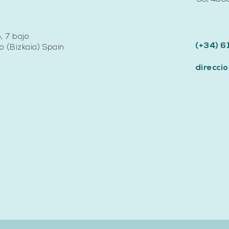
, 7 bajo
(+34) 6
 (Bizkaia) Spain
direcc