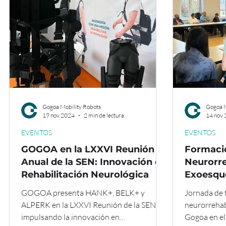
Gogoa Mobility Robots
Gogoa M
19 nov 2024
2 min de lectura
14 nov
EVENTOS
EVENTOS
GOGOA en la LXXVI Reunión
Formaci
Anual de la SEN: Innovación en
Neurorre
Rehabilitación Neurológica
Exoesqu
Hospital
GOGOA presenta HANK+, BELK+ y
Jornada de 
Navarra
ALPERK en la LXXVI Reunión de la SEN,
neurorrehab
impulsando la innovación en
Gogoa en el