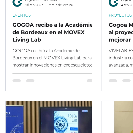
18 feb 2025
2 min de lectura
4 feb 2
EVENTOS
PROYECTOS
GOGOA recibe a la Académie
Gogoa Mo
de Bordeaux en el MOVEX
al proy
Living Lab
mejorar 
industri
GOGOA recibió a la Académie de
VIVELAB-EXO
Bordeaux en el MOVEX Living Lab para
industria c
mostrar innovaciones en exoesqueletos
avanzada, me
médicos e industriales.
reduciendo 