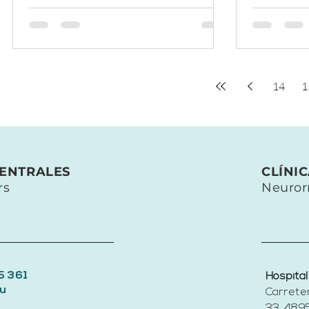
14
1
CENTRALES
CLÍNI
rs
Neuror
5 361
Hospital
u
Carrete
33, 4895