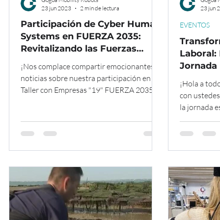
23 jun 2023
2 min de lectura
23 jun 
Participación de Cyber Human
EVENTOS
Systems en FUERZA 2035:
Transfor
Revitalizando las Fuerzas
Laboral:
Militares con Innovación en
Jornada 
¡Nos complace compartir emocionantes
Inteligencia Artificial y
Exoesqu
noticias sobre nuestra participación en el
¡Hola a tod
Robótica
Taller con Empresas "19" FUERZA 2035 -
con ustede
Inteligencia...
la jornada 
que tuvo luga