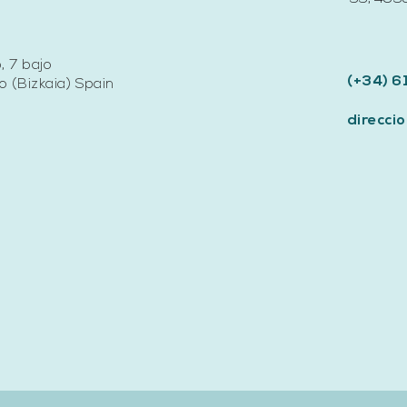
, 7 bajo
(+34) 6
 (Bizkaia) Spain
direcc