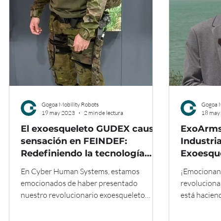
Gogoa Mobility Robots
Gogoa M
19 may 2023
2 min de lectura
18 may
El exoesqueleto GUDEX causa
ExoArms,
sensación en FEINDEF:
Industri
Redefiniendo la tecnología
Exoesque
militar
Revoluci
En Cyber Human Systems, estamos
¡Emocionant
emocionados de haber presentado
revoluciona
nuestro revolucionario exoesqueleto
está haciend
GUDEX en la prestigiosa feria de...
destacado en