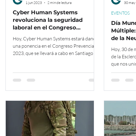
1 jun 2023
2 min de lectura
30 may
Cyber Human Systems
EVENTOS
revoluciona la seguridad
Día Mund
laboral en el Congreso
Múltiple
Prevencia 2023
de la Ne
Hoy, Cyber Human Systems estará dando
Robótic
una ponencia en el Congreso Prevencia
Hoy, 30 de 
2023, que se llevará a cabo en Santiago de
de la Escler
Compostela....
que nos un
internaciona