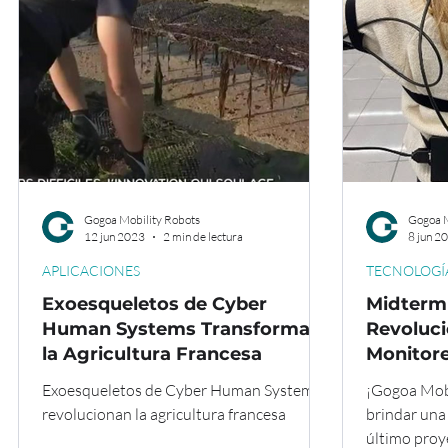
Gogoa Mobility Robots
Gogoa M
12 jun 2023
2 min de lectura
8 jun 2
APLICACIONES
TECNOLOGÍ
Exoesqueletos de Cyber
Midterm
Human Systems Transforman
Revoluci
la Agricultura Francesa
Monitore
Exoesqu
Exoesqueletos de Cyber Human Systems
¡Gogoa Mobi
revolucionan la agricultura francesa
brindar una
último proy