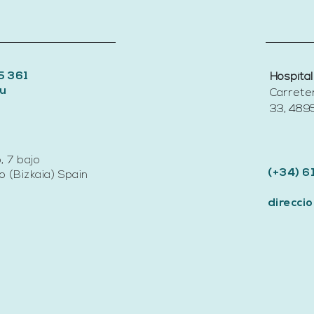
5 361
Hospital
u
Carrete
33, 4895
, 7 bajo
(+34) 6
 (Bizkaia) Spain
direcc