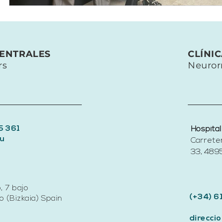
CENTRALES
CLÍNI
rs
Neuror
5 361
Hospital
u
Carrete
33, 4895
, 7 bajo
(+34) 6
 (Bizkaia) Spain
direcc