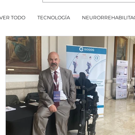
VER TODO
TECNOLOGÍA
NEURORREHABILITA
EVENTOS