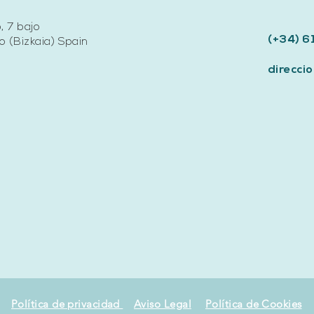
, 7 bajo
(+34) 6
 (Bizkaia) Spain
direcc
Política de privacidad
Aviso Legal
Política de Cookies