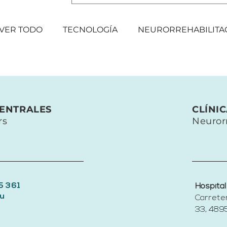
VER TODO
TECNOLOGÍA
NEURORREHABILITA
EVENTOS
CENTRALES
CLÍNI
rs
Neuror
5 361
Hospital
u
Carrete
33, 4895