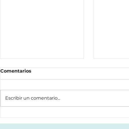
Comentarios
Escribir un comentario...
GOGOA presentará en
GOGOA en 
VivaTech París una nueva
Congreso 
frontera en
tecnología