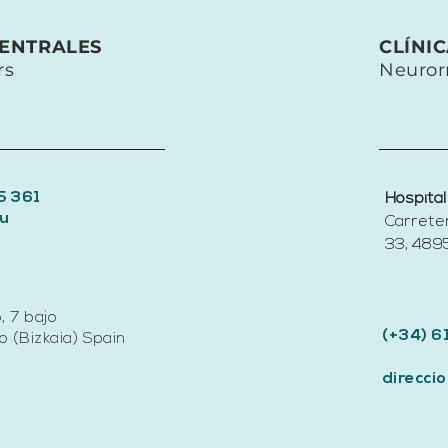
rehabilitación: IA,
neurorreha
neuromodulación y
la distrof
CENTRALES
CLÍNI
robótica médica
facioesca
rs
Neuror
5 361
Hospital
u
Carrete
33, 4895
, 7 bajo
(+34) 6
 (Bizkaia) Spain
direcc