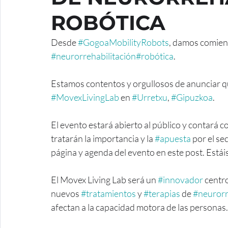
ROBÓTICA
Desde 
#GogoaMobilityRobots
, damos comienz
#neurorrehabilitación
#robótica
.
Estamos contentos y orgullosos de anunciar q
#MovexLivingLab
 en 
#Urretxu
, 
#Gipuzkoa
.
El evento estará abierto al público y contará co
tratarán la importancia y la 
#apuesta
 por el sec
página y agenda del evento en este post. Estáis
El Movex Living Lab será un 
#innovador
 centr
nuevos 
#tratamientos
 y 
#terapias
 de 
#neurorr
afectan a la capacidad motora de las personas.