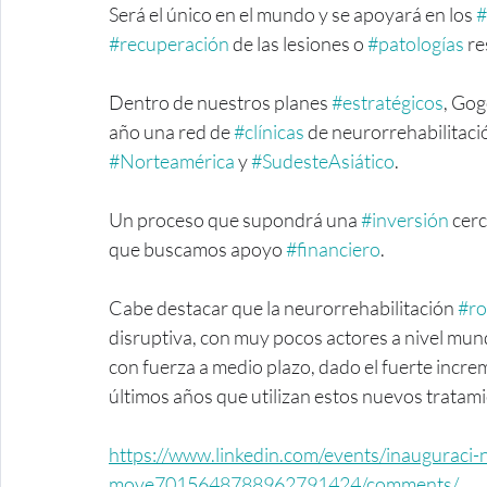
Será el único en el mundo y se apoyará en los 
#
#recuperación
 de las lesiones o 
#patologías
 r
Dentro de nuestros planes 
#estratégicos
, Gog
año una red de 
#clínicas
 de neurorrehabilitaci
#Norteamérica
 y 
#SudesteAsiático
.
Un proceso que supondrá una 
#inversión
 cer
que buscamos apoyo 
#financiero
.
Cabe destacar que la neurorrehabilitación 
#ro
disruptiva, con muy pocos actores a nivel mun
con fuerza a medio plazo, dado el fuerte incre
últimos años que utilizan estos nuevos tratami
https://www.linkedin.com/events/inauguraci-
move7015648788962791424/comments/