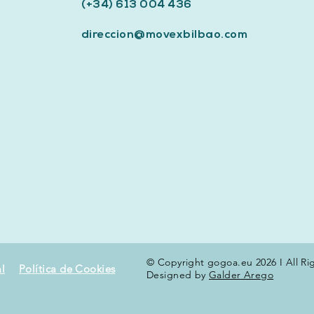
(+34) 613 004 436
direccion@movexbilbao.com
© Copyright gogoa.eu 2026 I All Ri
l
Política de Cookies
Designed by
Galder Arego