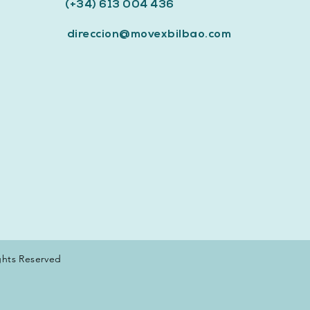
(+34) 613 004 436
direccion@movexbilbao.com
ghts Reserved