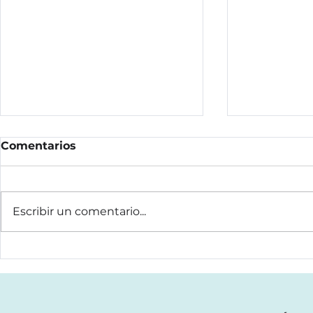
Comentarios
Escribir un comentario...
Gipuzkoa apuesta por la
¿Has sufri
prevención de la
Participa 
fragilidad: 110
estudio de
exoesqueletos HELK para
robótica d