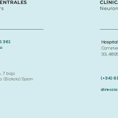
transformar el cuidado
CENTRALES
CLÍNI
de las personas mayores
rs
Neuror
5 361
Hospital
u
Carrete
33, 4895
, 7 bajo
(+34) 6
 (Bizkaia) Spain
direcc