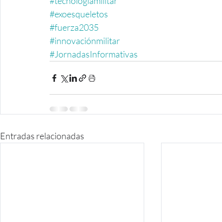
#tecnologíamilitar
#exoesqueletos
#fuerza2035
#innovaciónmilitar
#JornadasInformativas
Entradas relacionadas