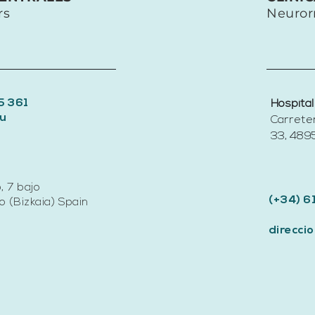
de las personas mayores
rs
Neuror
5 361
Hospital
u
Carrete
33, 4895
, 7 bajo
(+34) 6
 (Bizkaia) Spain
direcc