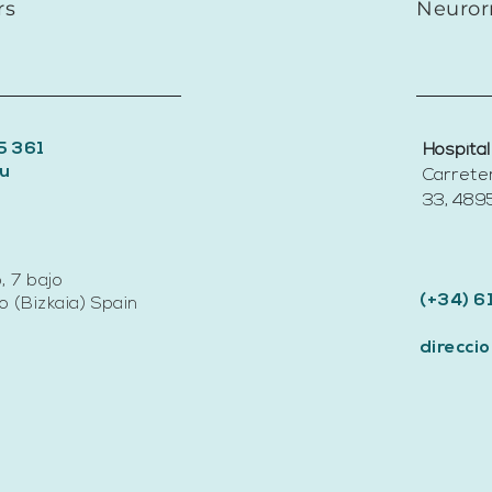
de las personas mayores
rs
Neuror
5 361
Hospital
u
Carrete
33, 4895
, 7 bajo
(+34) 6
 (Bizkaia) Spain
direcc