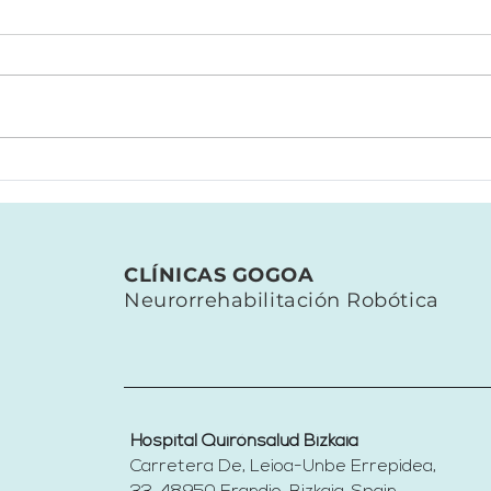
¿Has sufrido un ictus?
GOG
Participa gratis en un
Viva
estudio de rehabilitación
fron
robótica de la marcha
reha
neu
CLÍNICAS GOGOA
rob
Neurorrehabilitación Robótica
Hospital Quirónsalud Bizkaia
Carretera De, Leioa-Unbe Errepidea,