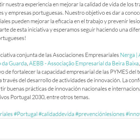
 nuestra experiencia en mejorar la calidad de vida de los t
es y empresas portuguesas. Nuestro objetivo es dar a conoc
ales pueden mejorar la eficacia en el trabajo y prevenir lesi
te de esta iniciativa y esperamos seguir haciendo una difere
ortugueses!
ciativa conjunta de las Asociaciones Empresariales 
Nerga | 
o da Guarda
, 
AEBB - Associação Empresarial da Beira Baixa
o de fortalecer la capacidad empresarial de las PYMES del te
a través del desarrollo de actividades de innovación. La conf
ir buenas prácticas de innovación nacionales e internaciona
tivos Portugal 2030, entre otros temas.
riales
#Portugal
#calidaddevida
#prevenciónlesiones
#inno