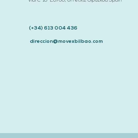
Vial C-18 20700, Urretxu, Gipuzkoa
Spain​
(+34) 613 004 436
direccion@movexbilbao.com