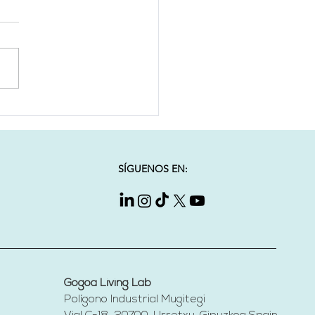
OA presentará en
Tech París una nueva
tera en
bilitación: IA,
SÍGUENOS EN:
romodulación y
ótica médica
Gogoa Living Lab
Polígono Industrial Mugitegi