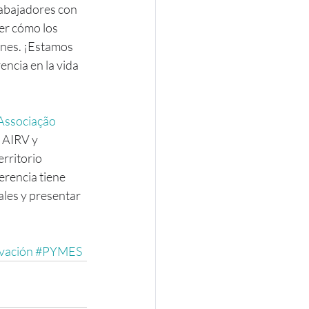
rabajadores con 
er cómo los 
ones. ¡Estamos 
ncia en la vida 
Associação 
, AIRV y 
rritorio 
erencia tiene 
les y presentar 
vación
#PYMES