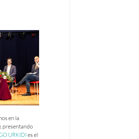
os en la 
resentando 
IGO URKIDI
 es el 