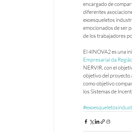
encargado de compartir
diferentes asociacion
exoesqueletos industri
emocionados de ser par
de los trabajadores p
El 4INOVA2 es una ini
Empresarial da Regiã
NERVIR, con el objetiv
objetivo del proyecto 
como objetivo compart
los Sistemas de Incen
#exoesqueletosindust