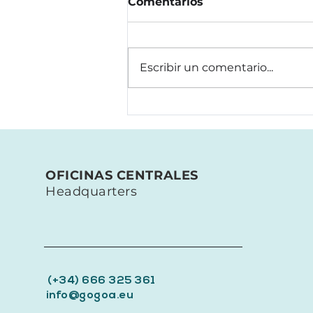
Comentarios
Escribir un comentario...
Gipuzkoa apuesta por la
prevención de la
fragilidad: 110
exoesqueletos HELK para
transformar el cuidado
OFICINAS CENTRALES
de las personas mayores
Headquarters
(+34) 666 325 361
info@gogoa.eu