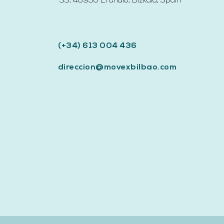
33, 48950 Erandio, Bizkaia,
Spain​
(+34) 613 004 436
direccion@movexbilbao.com